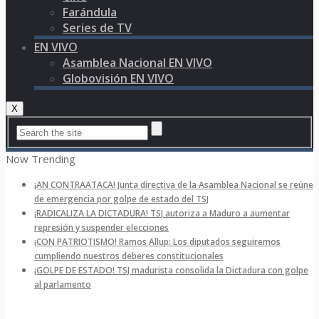
Farándula
Series de TV
EN VIVO
Asamblea Nacional EN VIVO
Globovisión EN VIVO
X
Now Trending
¡AN CONTRAATACA! Junta directiva de la Asamblea Nacional se reúne
de emergencia por golpe de estado del TSJ
¡RADICALIZA LA DICTADURA! TSJ autoriza a Maduro a aumentar
represión y suspender elecciones
¡CON PATRIOTISMO! Ramos Allup: Los diputados seguiremos
cumpliendo nuestros deberes constitucionales
¡GOLPE DE ESTADO! TSJ madurista consolida la Dictadura con golpe
al parlamento