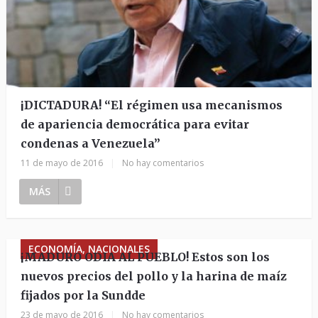
¡DICTADURA! “El régimen usa mecanismos
de apariencia democrática para evitar
condenas a Venezuela”
11 de mayo de 2016
|
No hay comentarios
MÁS
ECONOMÍA, NACIONALES
¡MADURO ODIA AL PUEBLO! Estos son los
nuevos precios del pollo y la harina de maíz
fijados por la Sundde
23 de mayo de 2016
|
No hay comentarios