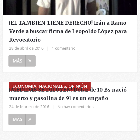
¡EL TAMBIEN TIENE DERECHO! Irán a Ramo
Verde a buscar firma de Leopoldo López para
Revocatorio
28 de abril de 2016
|
1 comentario
MÁS
ECONOMÍA, NACIONALES, OPINIÓN
¡MEDIDAS SE DILUYEN! Dólar de 10 Bs nació
muerto y gasolina de 91 es un engaño
24 de febrero de 2016
|
No hay comentarios
MÁS