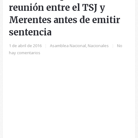
reunión entre el TSJ y
Merentes antes de emitir
sentencia
1 de abril de 2016
|
Asamblea Nacional
,
Nacionales
|
No
hay comentarios