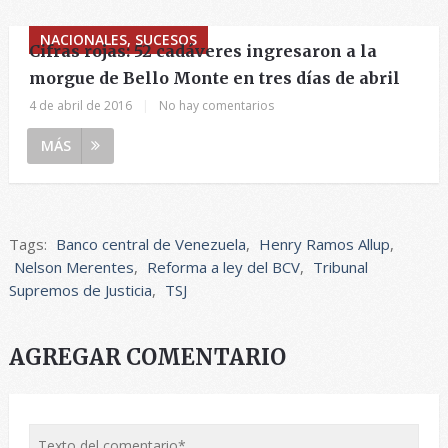
NACIONALES, SUCESOS
Cifras rojas: 52 cadáveres ingresaron a la
morgue de Bello Monte en tres días de abril
4 de abril de 2016
|
No hay comentarios
MÁS
Tags:
Banco central de Venezuela
,
Henry Ramos Allup
,
Nelson Merentes
,
Reforma a ley del BCV
,
Tribunal
Supremos de Justicia
,
TSJ
AGREGAR COMENTARIO