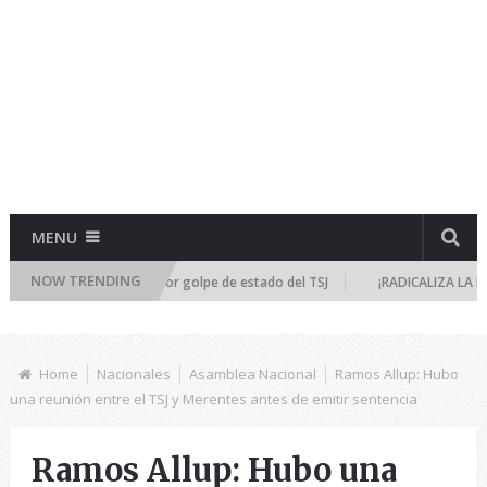
MENU
NOW TRENDING
úne de emergencia por golpe de estado del TSJ
¡RADICALIZA LA DICTADU
Home
Nacionales
Asamblea Nacional
Ramos Allup: Hubo
una reunión entre el TSJ y Merentes antes de emitir sentencia
Ramos Allup: Hubo una