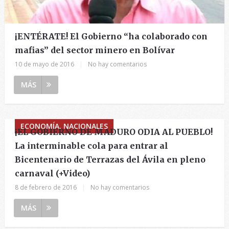
¡ENTÉRATE! El Gobierno “ha colaborado con
mafias” del sector minero en Bolívar
10 de mayo de 2016
|
No hay comentarios
MÁS
ECONOMÍA, NACIONALES
¡EL GOBIERNO DE MADURO ODIA AL PUEBLO!
La interminable cola para entrar al
Bicentenario de Terrazas del Ávila en pleno
carnaval (+Video)
8 de febrero de 2016
|
No hay comentarios
MÁS