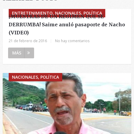
ENTRETENIMIENTO, NACIONALES, POLÍTICA
¡MUESTRAS DE UN RÉGIMEN QUE SE
DERRUMBA! Saime anuló pasaporte de Nacho
(VIDEO)
21 de febrero de 2016
|
No hay comentarios
MÁS
NACIONALES, POLÍTICA