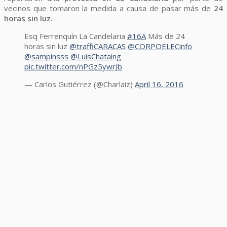
vecinos que tomaron la medida a causa de pasar más de
24
horas sin luz
.
Esq Ferrenquín La Candelaria
#16A
Más de 24
horas sin luz
@traffiCARACAS
@CORPOELECinfo
@sampinsss
@LuisChataing
pic.twitter.com/nPGz5ywrJb
— Carlos Gutiérrez (@Charlaiz)
April 16, 2016