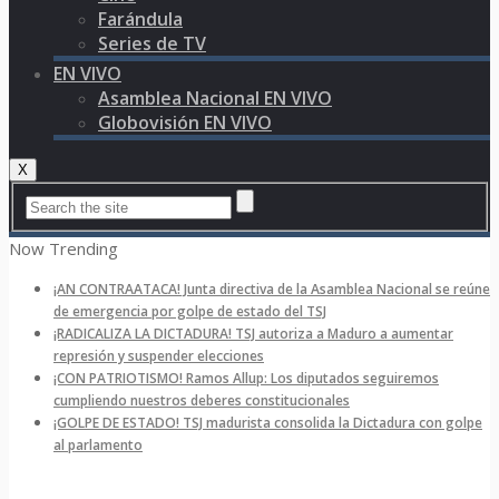
Farándula
Series de TV
EN VIVO
Asamblea Nacional EN VIVO
Globovisión EN VIVO
X
Now Trending
¡AN CONTRAATACA! Junta directiva de la Asamblea Nacional se reúne
de emergencia por golpe de estado del TSJ
¡RADICALIZA LA DICTADURA! TSJ autoriza a Maduro a aumentar
represión y suspender elecciones
¡CON PATRIOTISMO! Ramos Allup: Los diputados seguiremos
cumpliendo nuestros deberes constitucionales
¡GOLPE DE ESTADO! TSJ madurista consolida la Dictadura con golpe
al parlamento