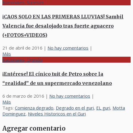
Nacionales, Sucesos
¡CAOS SOLO EN LAS PRIMERAS LLUVIAS! Sambil
Valencia fue desalojado tras fuerte aguacero
(+FOTOS+VIDEOS)
21 de abril de 2016
|
No hay comentarios
|
Más
Nacionales, Opinión
¡Entérese! El cínico tuit de Petro sobre la
“realidad” de un supermercado venezolano
6 de marzo de 2016
|
No hay comentarios
|
Más
Tags:
Comienza degrado
,
Degrado en el guri
,
EL guri
,
Motta
Dominguez
,
Niveles Historicos en el Guri
Agregar comentario