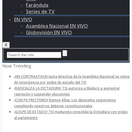
Farándula
Series de TV
EN VIVO
Asamblea Nacional EN VIVO
Globovisión EN VIVO
X
Now Trending
¡AN CONTRAATACA! Junta directiva de la Asamblea Nacional se reúne
de emergencia por golpe de estado del TSJ
¡RADICALIZA LA DICTADURA! TSJ autoriza a Maduro a aumentar
represión y suspender elecciones
¡CON PATRIOTISMO! Ramos Allup: Los diputados seguiremos
cumpliendo nuestros deberes constitucionales
¡GOLPE DE ESTADO! TSJ madurista consolida la Dictadura con golpe
al parlamento