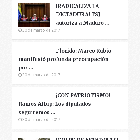
¡RADICALIZA LA
DICTADURA! TSJ
autoriza a Maduro …
30 de marzo de 2017
Florido: Marco Rubio
manifestó profunda preocupación
por …
30 de marzo de 2017
¡CON PATRIOTISMO!
Ramos Allup: Los diputados
seguiremos …
30 de marzo de 2017
¡GOLPE DE ESTADO! TSJ