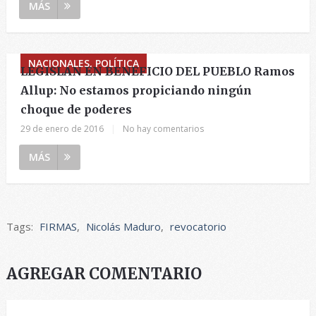
MÁS
NACIONALES, POLÍTICA
LEGISLAN EN BENEFICIO DEL PUEBLO Ramos
Allup: No estamos propiciando ningún
choque de poderes
29 de enero de 2016
|
No hay comentarios
MÁS
Tags:
FIRMAS
,
Nicolás Maduro
,
revocatorio
AGREGAR COMENTARIO