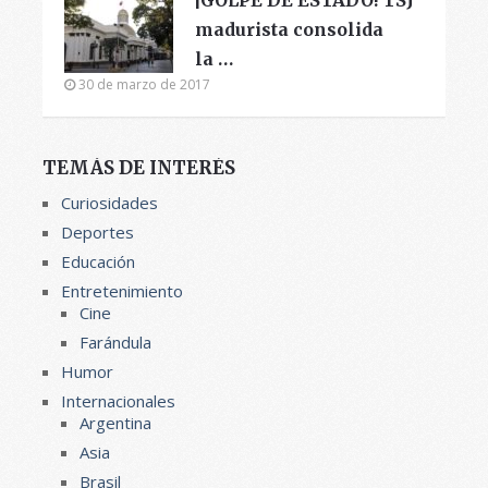
madurista consolida
la …
30 de marzo de 2017
TEMÁS DE INTERÉS
Curiosidades
Deportes
Educación
Entretenimiento
Cine
Farándula
Humor
Internacionales
Argentina
Asia
Brasil