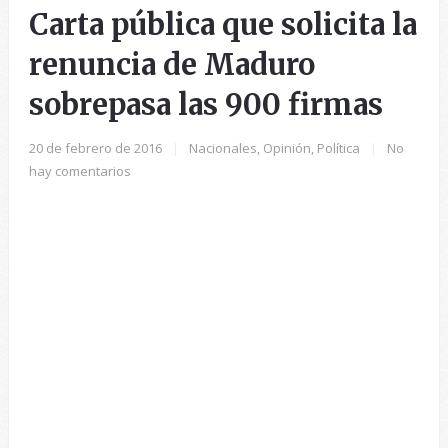
Carta pública que solicita la
renuncia de Maduro
sobrepasa las 900 firmas
20 de febrero de 2016
|
Nacionales
,
Opinión
,
Política
|
No
hay comentarios