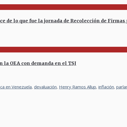
de lo que fue la jornada de Recolección de Firmas 
n la OEA con demanda en el TSJ
ica en Venezuela
,
devaluación
,
Henry Ramos Allup
,
inflación
,
parl