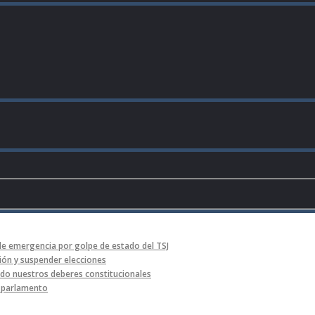
de emergencia por golpe de estado del TSJ
ón y suspender elecciones
o nuestros deberes constitucionales
l parlamento