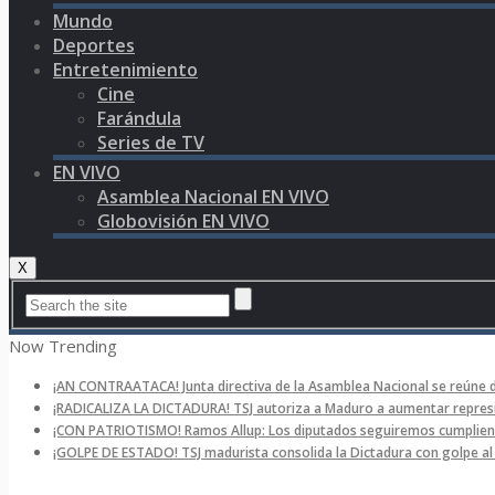
Mundo
Deportes
Entretenimiento
Cine
Farándula
Series de TV
EN VIVO
Asamblea Nacional EN VIVO
Globovisión EN VIVO
X
Now Trending
¡AN CONTRAATACA! Junta directiva de la Asamblea Nacional se reúne 
¡RADICALIZA LA DICTADURA! TSJ autoriza a Maduro a aumentar represi
¡CON PATRIOTISMO! Ramos Allup: Los diputados seguiremos cumpliend
¡GOLPE DE ESTADO! TSJ madurista consolida la Dictadura con golpe a