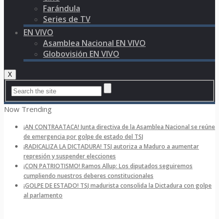
Farándula
Series de TV
EN VIVO
Asamblea Nacional EN VIVO
Globovisión EN VIVO
X
Now Trending
¡AN CONTRAATACA! Junta directiva de la Asamblea Nacional se reúne
de emergencia por golpe de estado del TSJ
¡RADICALIZA LA DICTADURA! TSJ autoriza a Maduro a aumentar
represión y suspender elecciones
¡CON PATRIOTISMO! Ramos Allup: Los diputados seguiremos
cumpliendo nuestros deberes constitucionales
¡GOLPE DE ESTADO! TSJ madurista consolida la Dictadura con golpe
al parlamento