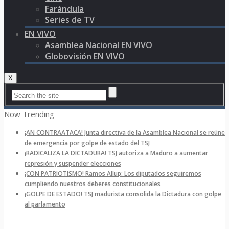
Farándula
Series de TV
EN VIVO
Asamblea Nacional EN VIVO
Globovisión EN VIVO
X
Now Trending
¡AN CONTRAATACA! Junta directiva de la Asamblea Nacional se reúne
de emergencia por golpe de estado del TSJ
¡RADICALIZA LA DICTADURA! TSJ autoriza a Maduro a aumentar
represión y suspender elecciones
¡CON PATRIOTISMO! Ramos Allup: Los diputados seguiremos
cumpliendo nuestros deberes constitucionales
¡GOLPE DE ESTADO! TSJ madurista consolida la Dictadura con golpe
al parlamento