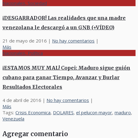
Nacionales, Sociedad
¡DESGARRADOR! Las realidades que una madre
venezolana le descargó a un GNB (+VÍDEO)
21 de mayo de 2016
|
No hay comentarios
|
Más
Nacionales, Política
¡ESTAMOS MUY MAL! Copei: Maduro sigue guión
cubano para ganar Tiempo, Avanzar y Burlar
Resultados Electorales
4 de abril de 2016
|
No hay comentarios
|
Más
Tags:
Crisis Economica
,
DOLARES
,
el pelucon mayor
,
maduro
,
Venezuela
Agregar comentario