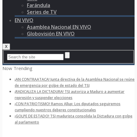
Farándula
Series de TV
EN VIVO
Asamblea Nacional EN VIVO
Globovisión EN VIVO
X
Now Trending
¡AN CONTRAATACA! Junta directiva de la Asamblea Nacional se reúne
de emergencia por golpe de estado del TSJ
¡RADICALIZA LA DICTADURA! TSJ autoriza a Maduro a aumentar
represión y suspender elecciones
¡CON PATRIOTISMO! Ramos Allup: Los diputados seguiremos
cumpliendo nuestros deberes constitucionales
¡GOLPE DE ESTADO! TSJ madurista consolida la Dictadura con golpe
al parlamento