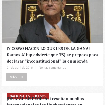
¡Y COMO HACEN LO QUE LES DE LA GANA!
Ramos Allup advierte que TSJ se prepara para
declarar “inconstitucional” la enmienda
21 de abril de 2016
|
No hay comentarios
MÁS
NACIONALES, SUCESOS
¡DE MAL EN PEOR! Así reseñan medios
internacionales los linchamientos en