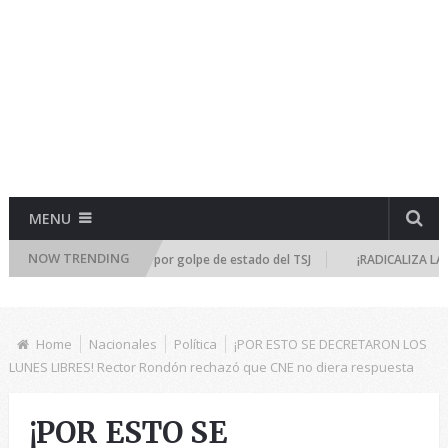
MENU
NOW TRENDING
eúne de emergencia por golpe de estado del TSJ
¡RADICALIZA LA DICTAD
Home
Nacionales
Política
¡POR ESTO SE DECRETARON LOS
LUNES LIBRES! Rector Rondón rechazó que CNE no diera respuesta
¡POR ESTO SE