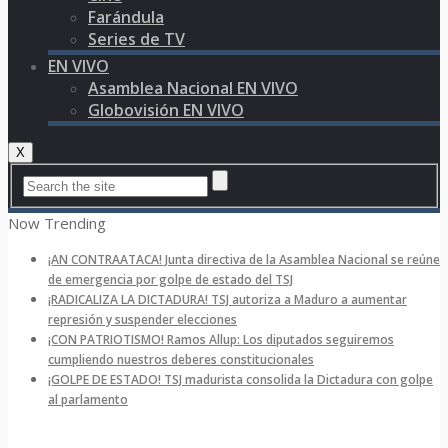
Farándula
Series de TV
EN VIVO
Asamblea Nacional EN VIVO
Globovisión EN VIVO
X
Now Trending
¡AN CONTRAATACA! Junta directiva de la Asamblea Nacional se reúne
de emergencia por golpe de estado del TSJ
¡RADICALIZA LA DICTADURA! TSJ autoriza a Maduro a aumentar
represión y suspender elecciones
¡CON PATRIOTISMO! Ramos Allup: Los diputados seguiremos
cumpliendo nuestros deberes constitucionales
¡GOLPE DE ESTADO! TSJ madurista consolida la Dictadura con golpe
al parlamento