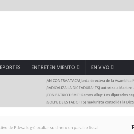
EPORTES
ENTRETENIMIENTO
EN VIVO
¡AN CONTRAATACA! Junta directiva de la Asamblea N
¡RADICALIZA LA DICTADURA! TSJ autoriza a Maduro 
¡CON PATRIOTISMO! Ramos Allup: Los diputados se
¡GOLPE DE ESTADO! TSJ madurista consolida la Dict
ivo de Pdvsa logró ocultar su dinero en paraíso fiscal