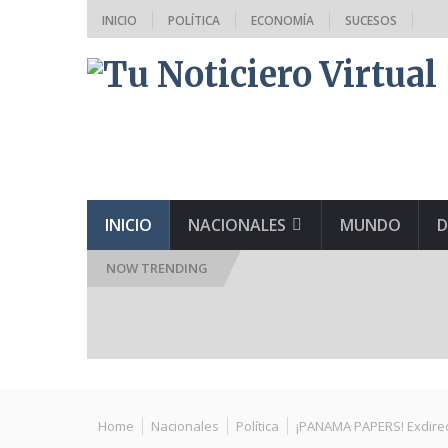
INICIO
POLÍTICA
ECONOMÍA
SUCESOS
INICIO
NACIONALES
MUNDO
D
NOW TRENDING
Tweet
Home
Nacionales
Política
¡PANAMA PAPERS! Exdirect