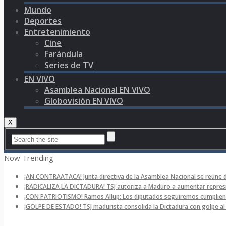
Mundo
Deportes
Entretenimiento
Cine
Farándula
Series de TV
EN VIVO
Asamblea Nacional EN VIVO
Globovisión EN VIVO
X
Now Trending
¡AN CONTRAATACA! Junta directiva de la Asamblea Nacional se reúne 
¡RADICALIZA LA DICTADURA! TSJ autoriza a Maduro a aumentar represi
¡CON PATRIOTISMO! Ramos Allup: Los diputados seguiremos cumpliend
¡GOLPE DE ESTADO! TSJ madurista consolida la Dictadura con golpe a