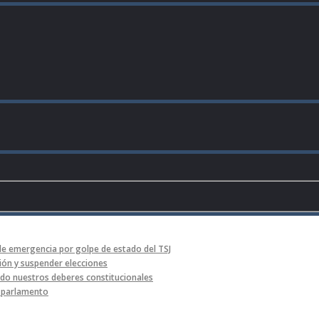
de emergencia por golpe de estado del TSJ
ón y suspender elecciones
o nuestros deberes constitucionales
l parlamento