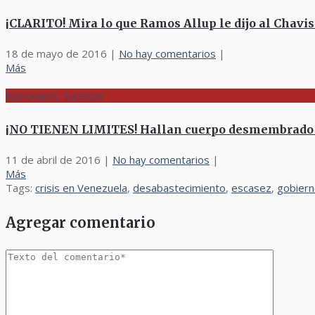
¡CLARITO! Mira lo que Ramos Allup le dijo al Chav
18 de mayo de 2016
|
No hay comentarios
|
Más
Nacionales, Sucesos
¡NO TIENEN LIMITES! Hallan cuerpo desmembrado 
11 de abril de 2016
|
No hay comentarios
|
Más
Tags:
crisis en Venezuela
,
desabastecimiento
,
escasez
,
gobiern
Agregar comentario