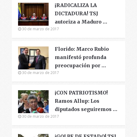
¡RADICALIZA LA
DICTADURA! TSJ
autoriza a Maduro …
30 de marzo de 2017
Florido: Marco Rubio
manifestó profunda
preocupación por …
30 de marzo de 2017
¡CON PATRIOTISMO!
Ramos Allup: Los
diputados seguiremos …
30 de marzo de 2017
¡GOLPE DE ESTADO! TSJ