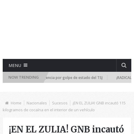
MENU
NOW TRENDING
l se reúne de emergencia por golpe de estado del TSJ
¡RADICALIZA LA 
Home
Nacionales
Sucesos
¡EN EL ZULIA! GNB incautó 115
kilogramos de cocaína en el interior de un vehículo
¡EN EL ZULIA! GNB incautó