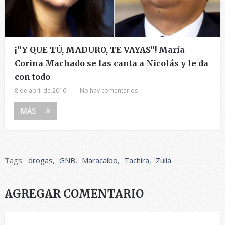
¡”Y QUE TÚ, MADURO, TE VAYAS”! María
Corina Machado se las canta a Nicolás y le da
con todo
8 de abril de 2016
|
No hay comentarios
MÁS
Tags:
drogas
,
GNB
,
Maracaibo
,
Tachira
,
Zulia
AGREGAR COMENTARIO