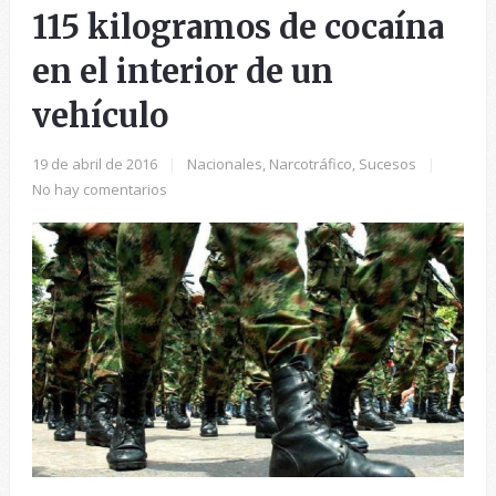
115 kilogramos de cocaína
en el interior de un
vehículo
19 de abril de 2016
|
Nacionales
,
Narcotráfico
,
Sucesos
|
No hay comentarios