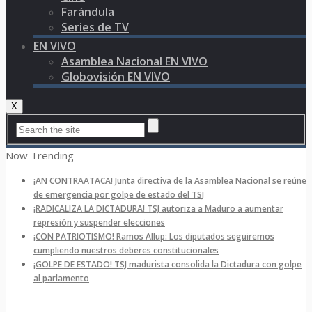
Farándula
Series de TV
EN VIVO
Asamblea Nacional EN VIVO
Globovisión EN VIVO
X
Now Trending
¡AN CONTRAATACA! Junta directiva de la Asamblea Nacional se reúne
de emergencia por golpe de estado del TSJ
¡RADICALIZA LA DICTADURA! TSJ autoriza a Maduro a aumentar
represión y suspender elecciones
¡CON PATRIOTISMO! Ramos Allup: Los diputados seguiremos
cumpliendo nuestros deberes constitucionales
¡GOLPE DE ESTADO! TSJ madurista consolida la Dictadura con golpe
al parlamento