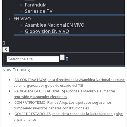
Farándula
Series de TV
EN VIVO
Asamblea Nacional EN VIVO
Globovisión EN VIVO
X
Now Trending
¡AN CONTRAATACA! Junta directiva de la Asamblea Nacional se reúne
de emergencia por golpe de estado del TSJ
¡RADICALIZA LA DICTADURA! TSJ autoriza a Maduro a aumentar
represión y suspender elecciones
¡CON PATRIOTISMO! Ramos Allup: Los diputados seguiremos
cumpliendo nuestros deberes constitucionales
¡GOLPE DE ESTADO! TSJ madurista consolida la Dictadura con golpe
al parlamento