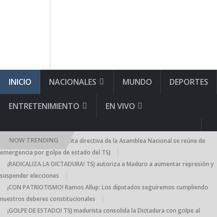
INICIO
NACIONALES
MUNDO
DEPORTES
ENTRETENIMIENTO
EN VIVO
NOW TRENDING
¡AN CONTRAATACA! Junta directiva de la Asamblea Nacional se reúne de
emergencia por golpe de estado del TSJ
¡RADICALIZA LA DICTADURA! TSJ autoriza a Maduro a aumentar represión y
suspender elecciones
¡CON PATRIOTISMO! Ramos Allup: Los diputados seguiremos cumpliendo
nuestros deberes constitucionales
¡GOLPE DE ESTADO! TSJ madurista consolida la Dictadura con golpe al