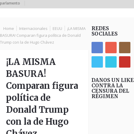
parlamento
REDES
Home
Internacionales
EEUU
¡LA MISMA
SOCIALES
BASURA! Comparan figura política de Donald
Trump con la de Hugo Chávez
¡LA MISMA
BASURA!
DANOS UN LIKE
Comparan figura
CONTRA LA
CENSURA DEL
política de
RÉGIMEN
Donald Trump
con la de Hugo
Chávez