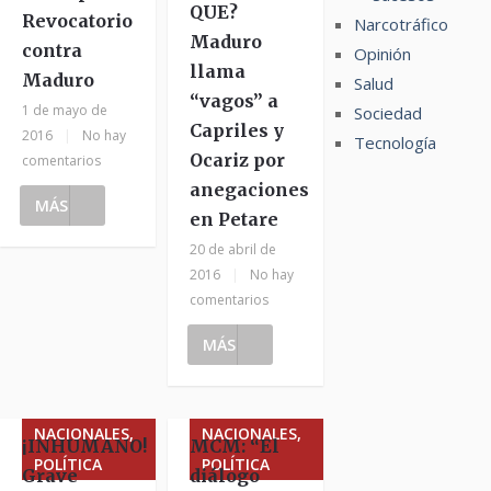
QUE?
Revocatorio
Narcotráfico
Maduro
contra
Opinión
llama
Maduro
Salud
“vagos” a
1 de mayo de
Sociedad
Capriles y
2016
|
No hay
Tecnología
Ocariz por
comentarios
anegaciones
MÁS
en Petare
20 de abril de
2016
|
No hay
comentarios
MÁS
NACIONALES,
NACIONALES,
¡INHUMANO!
MCM: “El
POLÍTICA
POLÍTICA
Grave
diálogo