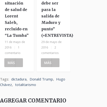
situación
debe ser
de salud de
para la
Lorent
salida de
Saleh,
Maduro y
recluido en
punto”
“La Tumba”
(+ENTREVISTA)
11 de mayo de
29 de mayo de
2016
|
1
2016
|
2
comentario
comentarios
MÁS
MÁS
Tags:
dictadura
,
Donald Trump
,
Hugo
Chávez
,
totalitarismo
AGREGAR COMENTARIO