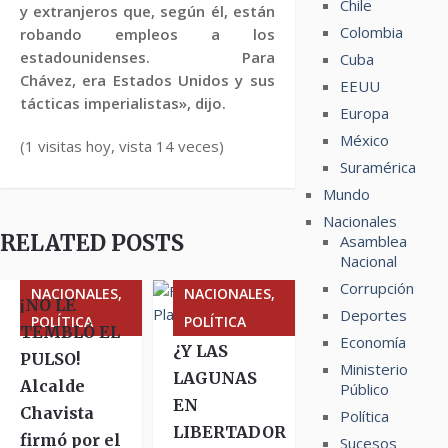
Chile
y extranjeros que, según él, están
Colombia
robando empleos a los
estadounidenses. Para
Cuba
Chávez, era Estados Unidos y sus
EEUU
tácticas imperialistas», dijo.
Europa
México
(1 visitas hoy, vista 14 veces)
Suramérica
Mundo
Nacionales
RELATED POSTS
Asamblea
Nacional
Corrupción
NACIONALES,
NACIONALES,
¡NO LE
Deportes
POLÍTICA
POLÍTICA
TEMBLÓ EL
Economía
¿Y LAS
PULSO!
Ministerio
LAGUNAS
Alcalde
Público
EN
Chavista
Política
LIBERTADOR
firmó por el
Sucesos