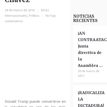
24 de marzo de 2016
|
EEUU
,
Internacionales
,
Política
|
No hay
NOTICIAS
RECIENTES
comentarios
¡AN
CONTRAATAC
Junta
directiva de
la
Asamblea …
30 de marzo de
2017
¡RADICALIZA
LA
Donald Trump puede convertirse en
DICTADURA!
la actualidad en uno de los más