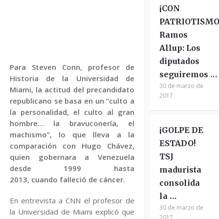
¡CON
PATRIOTISMO
Ramos
Allup: Los
diputados
Para Steven Conn, profesor de
seguiremos …
Historia de la Universidad de
30 de marzo de
Miami, la actitud del precandidato
2017
republicano se basa en un “culto a
la personalidad, el culto al gran
hombre… la bravuconería, el
¡GOLPE DE
machismo”, lo que lleva a la
ESTADO!
comparación con Hugo Chávez,
TSJ
quien gobernara a Venezuela
desde 1999 hasta
madurista
2013, cuando falleció de cáncer.
consolida
la …
En entrevista a CNN el profesor de
30 de marzo de
la Universidad de Miami explicó que
2017