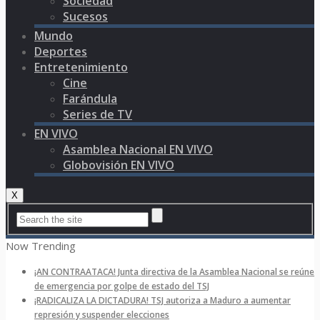
Sociedad
Sucesos
Mundo
Deportes
Entretenimiento
Cine
Farándula
Series de TV
EN VIVO
Asamblea Nacional EN VIVO
Globovisión EN VIVO
X
Now Trending
¡AN CONTRAATACA! Junta directiva de la Asamblea Nacional se reúne
de emergencia por golpe de estado del TSJ
¡RADICALIZA LA DICTADURA! TSJ autoriza a Maduro a aumentar
represión y suspender elecciones