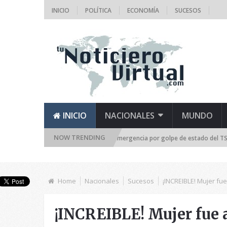
INICIO
POLÍTICA
ECONOMÍA
SUCESOS
INICIO
NACIONALES
MUNDO
NOW TRENDING
 Asamblea Nacional se reúne de emergencia por golpe de estado del TSJ
Home
Nacionales
Sucesos
¡INCREIBLE! Mujer fu
¡INCREIBLE! Mujer fue a