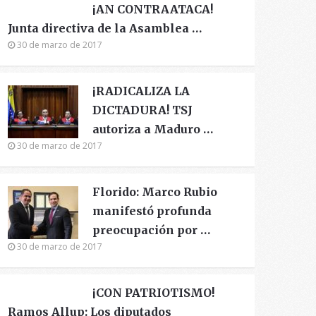
¡AN CONTRAATACA!
Junta directiva de la Asamblea …
30 de marzo de 2017
¡RADICALIZA LA
DICTADURA! TSJ
autoriza a Maduro …
30 de marzo de 2017
Florido: Marco Rubio
manifestó profunda
preocupación por …
30 de marzo de 2017
¡CON PATRIOTISMO!
Ramos Allup: Los diputados