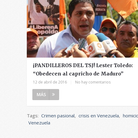
¡PANDILLEROS DEL TSJ! Lester Toledo:
“Obedecen al capricho de Maduro”
12 de abril de 2016
|
No hay comentarios
MÁS
Tags:
Crimen pasional
,
crisis en Venezuela
,
homici
Venezuela