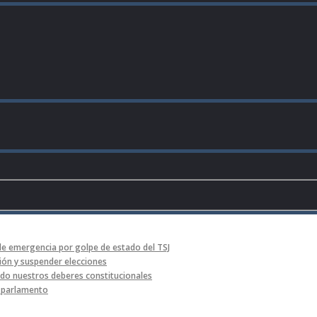
de emergencia por golpe de estado del TSJ
ón y suspender elecciones
o nuestros deberes constitucionales
l parlamento