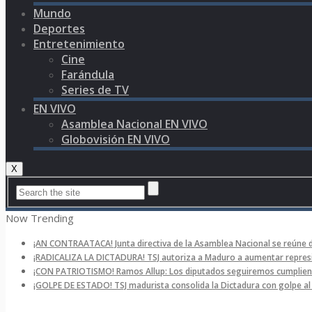
Mundo
Deportes
Entretenimiento
Cine
Farándula
Series de TV
EN VIVO
Asamblea Nacional EN VIVO
Globovisión EN VIVO
X
Now Trending
¡AN CONTRAATACA! Junta directiva de la Asamblea Nacional se reúne 
¡RADICALIZA LA DICTADURA! TSJ autoriza a Maduro a aumentar represi
¡CON PATRIOTISMO! Ramos Allup: Los diputados seguiremos cumpliend
¡GOLPE DE ESTADO! TSJ madurista consolida la Dictadura con golpe a