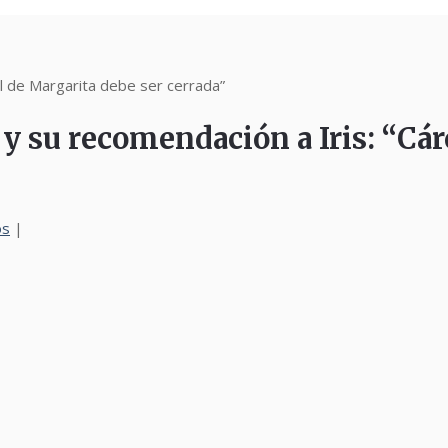
l de Margarita debe ser cerrada”
 su recomendación a Iris: “Cárc
os
|