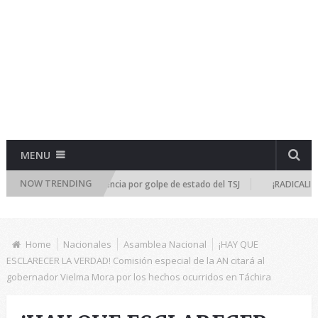
MENU
NOW TRENDING
se reúne de emergencia por golpe de estado del TSJ
¡RADICALIZA LA DI
Home
Nacionales
Asamblea Nacional
¡HAY QUE
ESCLARECER LA VERDAD! Comisión especial de la AN citará al
gobernador Vielma Mora por los hechos ocurridos en Táchira