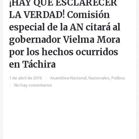
¡HAY QUE ESCLARECER
LA VERDAD! Comisión
especial de la AN citará al
gobernador Vielma Mora
por los hechos ocurridos
en Táchira
1 de abril de 2016
|
Asamblea Nacional
,
Nacionales
,
Política
|
No hay comentarios