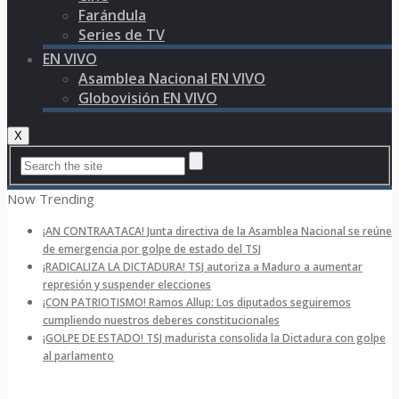
Farándula
Series de TV
EN VIVO
Asamblea Nacional EN VIVO
Globovisión EN VIVO
X
Now Trending
¡AN CONTRAATACA! Junta directiva de la Asamblea Nacional se reúne
de emergencia por golpe de estado del TSJ
¡RADICALIZA LA DICTADURA! TSJ autoriza a Maduro a aumentar
represión y suspender elecciones
¡CON PATRIOTISMO! Ramos Allup: Los diputados seguiremos
cumpliendo nuestros deberes constitucionales
¡GOLPE DE ESTADO! TSJ madurista consolida la Dictadura con golpe
al parlamento