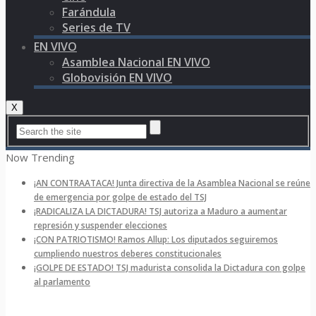
Farándula
Series de TV
EN VIVO
Asamblea Nacional EN VIVO
Globovisión EN VIVO
X
Now Trending
¡AN CONTRAATACA! Junta directiva de la Asamblea Nacional se reúne
de emergencia por golpe de estado del TSJ
¡RADICALIZA LA DICTADURA! TSJ autoriza a Maduro a aumentar
represión y suspender elecciones
¡CON PATRIOTISMO! Ramos Allup: Los diputados seguiremos
cumpliendo nuestros deberes constitucionales
¡GOLPE DE ESTADO! TSJ madurista consolida la Dictadura con golpe
al parlamento