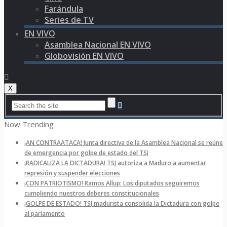
Farándula
Series de TV
EN VIVO
Asamblea Nacional EN VIVO
Globovisión EN VIVO
X
Now Trending
¡AN CONTRAATACA! Junta directiva de la Asamblea Nacional se reúne
de emergencia por golpe de estado del TSJ
¡RADICALIZA LA DICTADURA! TSJ autoriza a Maduro a aumentar
represión y suspender elecciones
¡CON PATRIOTISMO! Ramos Allup: Los diputados seguiremos
cumpliendo nuestros deberes constitucionales
¡GOLPE DE ESTADO! TSJ madurista consolida la Dictadura con golpe
al parlamento