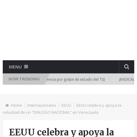
MENU
NOW TRENDING
 se reúne de emergencia por golpe de estado del TSJ
¡RADICALIZA LA D
Home
Internacionales
EEUU
EEUU celebra y apoya la
voluntad de un “DIÁLOGO NACIONAL” en Venezuela
EEUU celebra y apoya la