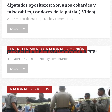
diputados opositores: Son unos cobardes y
miserables, traidores de la patria (+Video)
23 de marzo de 2017
|
No hay comentarios
MÁS
ENTRETENIMIENTO, NACIONALES, OPINIÓN
¡VENEZUELA DE FIESTA! “REGRESA RCTV”
4 de abril de 2016
|
No hay comentarios
MÁS
NACIONALES, SUCESOS