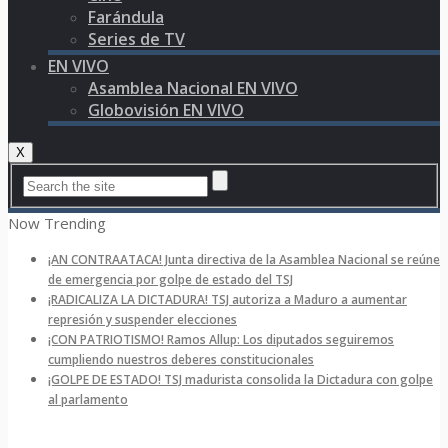
Farándula
Series de TV
EN VIVO
Asamblea Nacional EN VIVO
Globovisión EN VIVO
X
Now Trending
¡AN CONTRAATACA! Junta directiva de la Asamblea Nacional se reúne
de emergencia por golpe de estado del TSJ
¡RADICALIZA LA DICTADURA! TSJ autoriza a Maduro a aumentar
represión y suspender elecciones
¡CON PATRIOTISMO! Ramos Allup: Los diputados seguiremos
cumpliendo nuestros deberes constitucionales
¡GOLPE DE ESTADO! TSJ madurista consolida la Dictadura con golpe
al parlamento