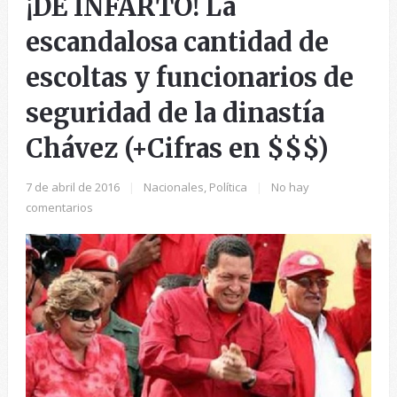
¡DE INFARTO! La
escandalosa cantidad de
escoltas y funcionarios de
seguridad de la dinastía
Chávez (+Cifras en $$$)
7 de abril de 2016
|
Nacionales
,
Política
|
No hay
comentarios