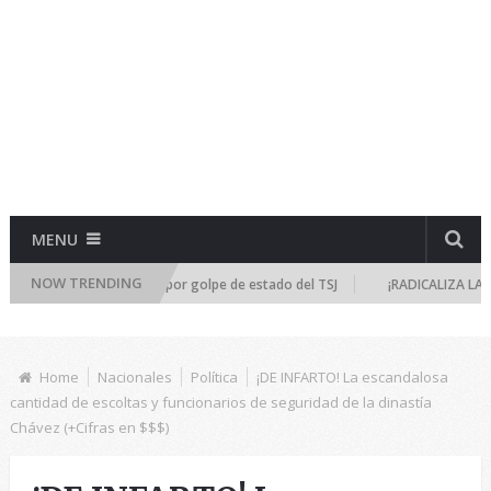
MENU
NOW TRENDING
úne de emergencia por golpe de estado del TSJ
¡RADICALIZA LA DICTAD
Home
Nacionales
Política
¡DE INFARTO! La escandalosa
cantidad de escoltas y funcionarios de seguridad de la dinastía
Chávez (+Cifras en $$$)