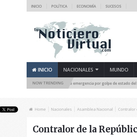
INICIO
POLÍTICA
ECONOMÍA
SUCESOS
INICIO
NACIONALES
MUNDO
NOW TRENDING
e la Asamblea Nacional se reúne de emergencia por golpe de estado del TSJ
Home
Nacionales
Asamblea Nacional
Contralor
Contralor de la Repúbli