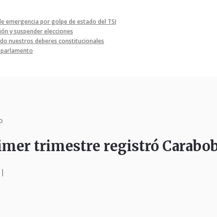
de emergencia por golpe de estado del TSJ
ón y suspender elecciones
o nuestros deberes constitucionales
l parlamento
o
rimer trimestre registró Carabo
|