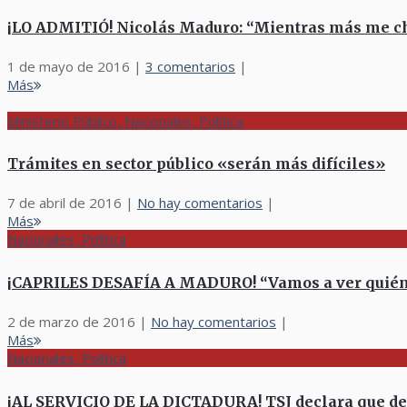
¡LO ADMITIÓ! Nicolás Maduro: “Mientras más me c
1 de mayo de 2016
|
3 comentarios
|
Más
Ministerio Público, Nacionales, Política
Trámites en sector público «serán más difíciles»
7 de abril de 2016
|
No hay comentarios
|
Más
Nacionales, Política
¡CAPRILES DESAFÍA A MADURO! “Vamos a ver quién s
2 de marzo de 2016
|
No hay comentarios
|
Más
Nacionales, Política
¡AL SERVICIO DE LA DICTADURA! TSJ declara que de