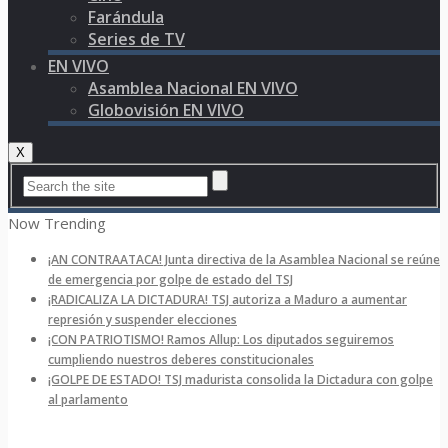
Farándula
Series de TV
EN VIVO
Asamblea Nacional EN VIVO
Globovisión EN VIVO
X
Now Trending
¡AN CONTRAATACA! Junta directiva de la Asamblea Nacional se reúne
de emergencia por golpe de estado del TSJ
¡RADICALIZA LA DICTADURA! TSJ autoriza a Maduro a aumentar
represión y suspender elecciones
¡CON PATRIOTISMO! Ramos Allup: Los diputados seguiremos
cumpliendo nuestros deberes constitucionales
¡GOLPE DE ESTADO! TSJ madurista consolida la Dictadura con golpe
al parlamento