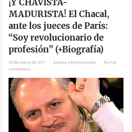
¡Y CHAVISTA-
MADURISTA! El Chacal,
ante los jueces de París:
“Soy revolucionario de
profesión” (+Biografía)
28 de marzo de 2017
|
Europa
,
Internacionales
|
No hay
comentarios