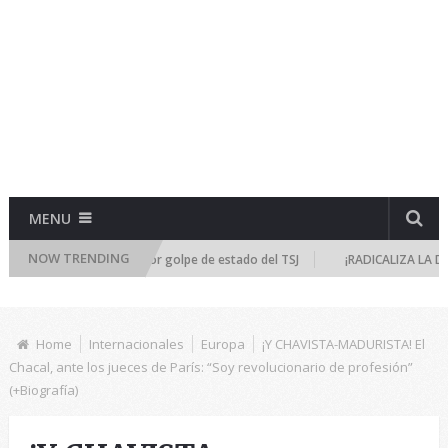
MENU
NOW TRENDING
 de emergencia por golpe de estado del TSJ
¡RADICALIZA LA DICTADURA!
Home
Internacionales
Europa
¡Y CHAVISTA-MADURISTA! El
Chacal, ante los jueces de París: “Soy revolucionario de profesión”
(+Biografía)