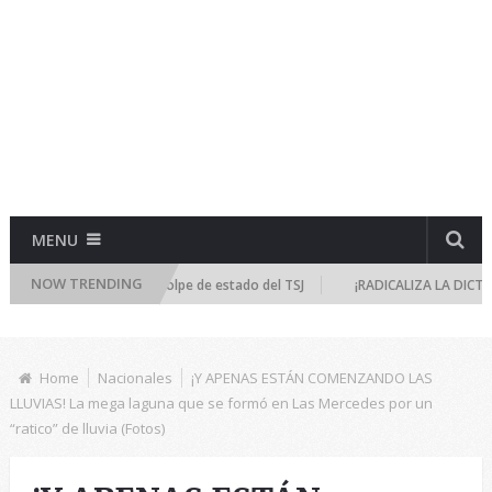
MENU
NOW TRENDING
e emergencia por golpe de estado del TSJ
¡RADICALIZA LA DICTADURA! T
Home
Nacionales
¡Y APENAS ESTÁN COMENZANDO LAS
LLUVIAS! La mega laguna que se formó en Las Mercedes por un
“ratico” de lluvia (Fotos)