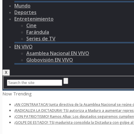
Mundo
Deportes
Entretenimiento
Cine
Farándula
Series de TV
EN VIVO
Asamblea Nacional EN VIVO
Globovisión EN VIVO
X
Now Trending
¡AN CONTRAATACA! Junta directiva de la Asamblea Nacional se reúne 
¡RADICALIZA LA DICTADURA! TSJ autoriza a Maduro a aumentar represi
¡CON PATRIOTISMO! Ramos Allup: Los diputados seguiremos cumpliend
¡GOLPE DE ESTADO! TSJ madurista consolida la Dictadura con golpe a