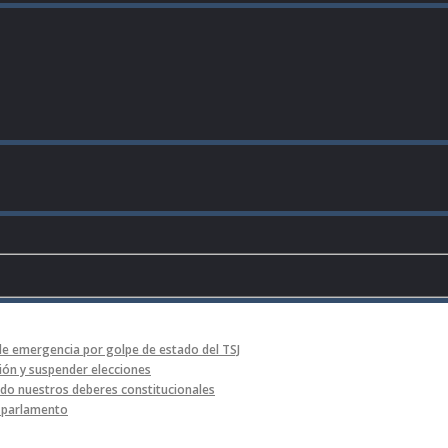
de emergencia por golpe de estado del TSJ
ón y suspender elecciones
o nuestros deberes constitucionales
l parlamento