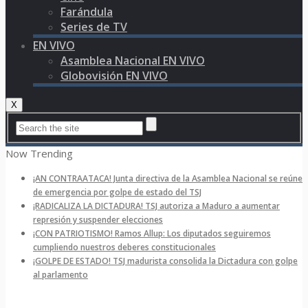
Farándula
Series de TV
EN VIVO
Asamblea Nacional EN VIVO
Globovisión EN VIVO
X
Now Trending
¡AN CONTRAATACA! Junta directiva de la Asamblea Nacional se reúne
de emergencia por golpe de estado del TSJ
¡RADICALIZA LA DICTADURA! TSJ autoriza a Maduro a aumentar
represión y suspender elecciones
¡CON PATRIOTISMO! Ramos Allup: Los diputados seguiremos
cumpliendo nuestros deberes constitucionales
¡GOLPE DE ESTADO! TSJ madurista consolida la Dictadura con golpe
al parlamento