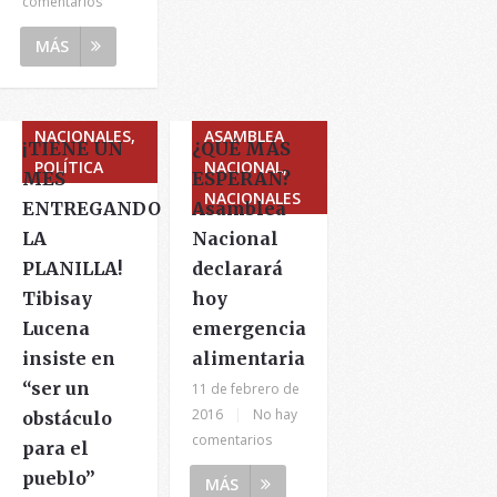
comentarios
MÁS
NACIONALES,
ASAMBLEA
¡TIENE UN
¿QUÉ MÁS
POLÍTICA
NACIONAL,
MES
ESPERAN?
NACIONALES
ENTREGANDO
Asamblea
LA
Nacional
PLANILLA!
declarará
Tibisay
hoy
Lucena
emergencia
insiste en
alimentaria
“ser un
11 de febrero de
2016
|
No hay
obstáculo
comentarios
para el
pueblo”
MÁS