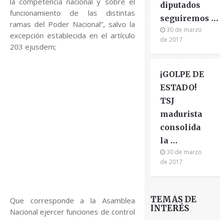
la competencia nacional y sobre el
diputados
funcionamiento de las distintas
seguiremos …
ramas del Poder Nacional”, salvo la
30 de marzo
excepción establecida en el artículo
de 2017
203 ejusdem;
¡GOLPE DE
ESTADO!
TSJ
madurista
consolida
la …
30 de marzo
de 2017
TEMÁS DE
Que corresponde a la Asamblea
INTERÉS
Nacional ejercer funciones de control