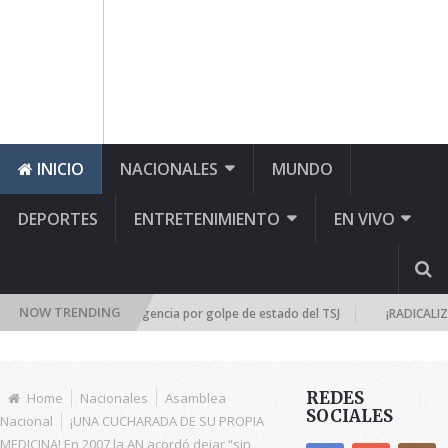
INICIO
NACIONALES
MUNDO
DEPORTES
ENTRETENIMIENTO
EN VIVO
NOW TRENDING
l se reúne de emergencia por golpe de estado del TSJ
¡RADICALIZA LA 
REDES
Home
Nacionales
Asamblea
SOCIALES
Nacional
¡UNA CUCHARADA DE SU PROPIA
MEDICINA! En 2007 la AN acordó dejar “sin