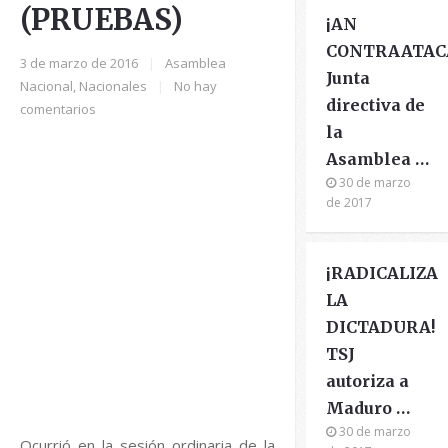
(PRUEBAS)
¡AN
CONTRAATAC
3 de marzo de 2016
|
Asamblea
Junta
Nacional
,
Nacionales
|
No hay
directiva de
comentarios
la
Asamblea …
30 de marzo
de 2017
¡RADICALIZA
LA
DICTADURA!
TSJ
autoriza a
Maduro …
30 de marzo
Ocurrió en la sesión ordinaria de la