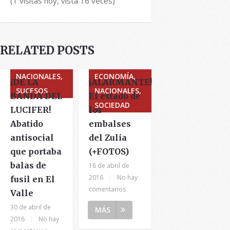
(1 visitas hoy, vista 16 veces)
RELATED POSTS
NACIONALES,
ECONOMÍA,
¡DE LA
¡ALARMANTE!
SUCESOS
NACIONALES,
BANDA DEL
El estado de
SOCIEDAD
LUCIFER!
los
Abatido
embalses
antisocial
del Zulia
que portaba
(+FOTOS)
balas de
16 de abril de
2016
|
No hay
fusil en El
comentarios
Valle
30 de abril de
MÁS
2016
|
No hay