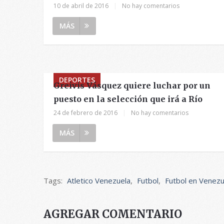
10 de abril de 2016
|
No hay comentarios
MÁS
DEPORTES
Greivis Vásquez quiere luchar por un
puesto en la selección que irá a Río
24 de febrero de 2016
|
No hay comentarios
MÁS
Tags:
Atletico Venezuela
,
Futbol
,
Futbol en Venezu
AGREGAR COMENTARIO