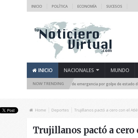
INICIO
POLÍTICA
ECONOMÍA
SUCESOS
INICIO
NACIONALES
MUNDO
NOW TRENDING
de la Asamblea Nacional se reúne de emergencia por golpe de estado del TSJ
Home
Deportes
Trujillanos pactó a cero con el At
Trujillanos pactó a cero