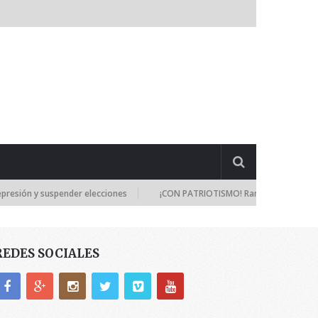
n y suspender elecciones
¡CON PATRIOTISMO! Ramos Allup: Los diputad
REDES SOCIALES