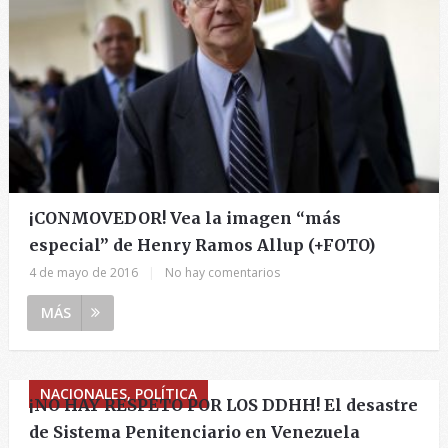
¡CONMOVEDOR! Vea la imagen “más
especial” de Henry Ramos Allup (+FOTO)
4 de mayo de 2016
|
No hay comentarios
MÁS
NACIONALES, POLÍTICA
¡NO HAY RESPETO POR LOS DDHH! El desastre
de Sistema Penitenciario en Venezuela