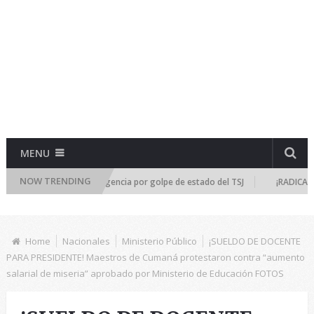
MENU
NOW TRENDING
al se reúne de emergencia por golpe de estado del TSJ
¡RADICALIZA LA
Home
Nacionales
Ministerio Público
¡SUELDO DE DOCENTE
PARA PRESIDENTE! Maestros de Cumaná protestaron contra “aumento
salarial de miseria” aprobado por Ministerio de Educación FOTOS