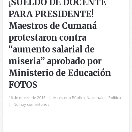
¡SUELDO DE DOCENTE
PARA PRESIDENTE!
Maestros de Cumaná
protestaron contra
“aumento salarial de
miseria” aprobado por
Ministerio de Educación
FOTOS
16 de marzo de 2016
|
Ministerio Público
,
Nacionales
,
Política
|
No hay comentarios