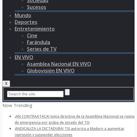
Sociedad
Sucesos
Mundo
Deportes
Entretenimiento
Cine
Farándula
Series de TV
EN VIVO
Asamblea Nacional EN VIVO
Globovisión EN VIVO
X
Now Trending
¡AN CONTRAATACA! Junta directiva de la Asamblea Nacional se reúne
de emergencia por golpe de estado del TSJ
¡RADICALIZA LA DICTADURA! TSJ autoriza a Maduro a aumentar
represión y suspender elecciones