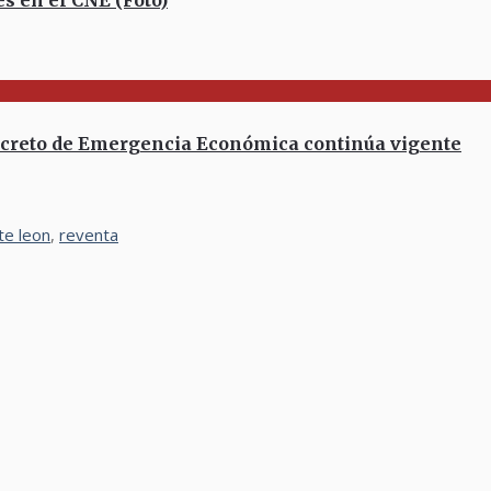
s en el CNE (Foto)
creto de Emergencia Económica continúa vigente
nte leon
,
reventa