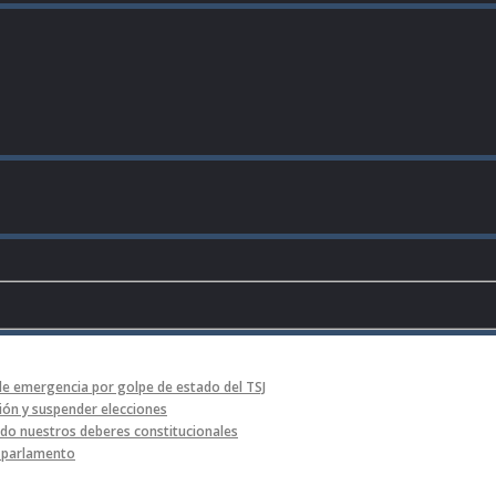
de emergencia por golpe de estado del TSJ
ón y suspender elecciones
o nuestros deberes constitucionales
l parlamento