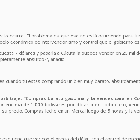
ecto ocurre. El problema es que eso no está ocurriendo para tumb
delo económico de intervencionismo y control que el gobierno est
 cuesta 7 dólares y pasarla a Cúcuta la puedes vender en 25 mil d
mpletamente absurdo?”, añadió.
aje es cuando tú estás comprando un bien muy barato, absurdamen
 arbitraje. “Compras barato gasolina y la vendes cara en C
r encima de 1.000 bolívares por dólar o en todo caso, vend
s su precio. Compras leche en un Mercal luego de 5 horas y la ven
 eso tiene que ver con el precio del dólar, con el control de pre