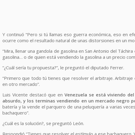
Y continuó “Pero si tú llamas eso guerra económica, eso en ef
ocurre como el resultado natural de unas distorsiones en un mo
“Mira, llenar una gandola de gasolina en San Antonio del Táchira
gasolina… o de quien está vendiendo la gasolina a un precio co
“¿Cuál sería tu propuesta?”, le preguntó el diputado Ferrer.
“Primero que todo tú tienes que resolver el arbitraje. Arbitr
en otro mercado”.
Luis Vicente destacó que en
Venezuela se está viviendo del
absurdo, y los terminas vendiendo en un mercado negro po
batería y la vende el parquero de una peluquería a varias vece
bachaquero”.
¿Cuál es la solución?, se preguntó León.
Respondió “Tienes que resolver el estímulo a ese bachaquero. Y