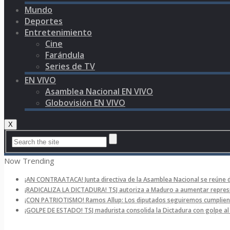
Mundo
Deportes
Entretenimiento
Cine
Farándula
Series de TV
EN VIVO
Asamblea Nacional EN VIVO
Globovisión EN VIVO
X
Now Trending
¡AN CONTRAATACA! Junta directiva de la Asamblea Nacional se reúne 
¡RADICALIZA LA DICTADURA! TSJ autoriza a Maduro a aumentar represi
¡CON PATRIOTISMO! Ramos Allup: Los diputados seguiremos cumpliend
¡GOLPE DE ESTADO! TSJ madurista consolida la Dictadura con golpe a