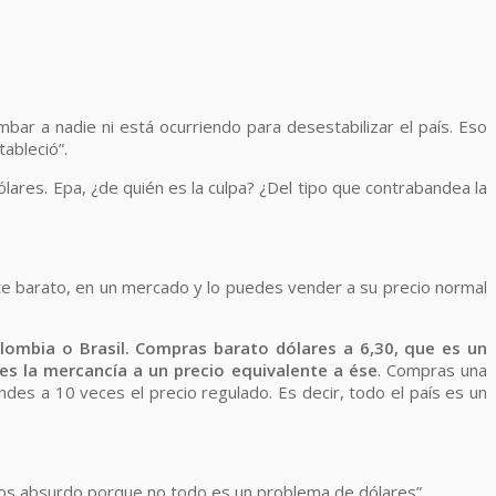
ar a nadie ni está ocurriendo para desestabilizar el país. Eso
ableció”.
ólares. Epa, ¿de quién es la culpa? ¿Del tipo que contrabandea la
te barato, en un mercado y lo puedes vender a su precio normal
olombia o Brasil. Compras barato dólares a 6,30, que es un
es la mercancía a un precio equivalente a ése
. Compras una
des a 10 veces el precio regulado. Es decir, todo el país es un
cios absurdo porque no todo es un problema de dólares”.