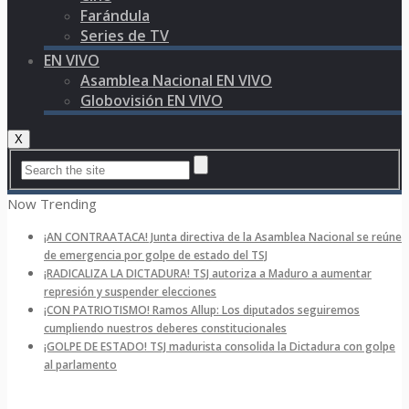
Farándula
Series de TV
EN VIVO
Asamblea Nacional EN VIVO
Globovisión EN VIVO
X
Now Trending
¡AN CONTRAATACA! Junta directiva de la Asamblea Nacional se reúne
de emergencia por golpe de estado del TSJ
¡RADICALIZA LA DICTADURA! TSJ autoriza a Maduro a aumentar
represión y suspender elecciones
¡CON PATRIOTISMO! Ramos Allup: Los diputados seguiremos
cumpliendo nuestros deberes constitucionales
¡GOLPE DE ESTADO! TSJ madurista consolida la Dictadura con golpe
al parlamento