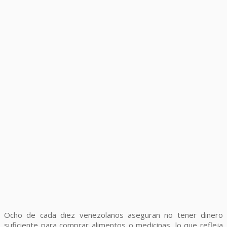
Ocho de cada diez venezolanos aseguran no tener dinero
suficiente para comprar alimentos o medicinas, lo que refleja