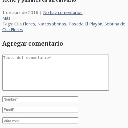
leche y pañales es un calvario
1 de abril de 2016
|
No hay comentarios
|
Más
Tags:
Cilia Flores
,
Narcosobrinos
,
Posada El Playón
,
Sobrina de
Cilia Flores
Agregar comentario