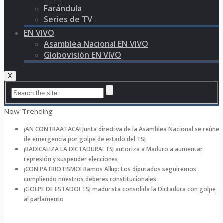
Farándula
Series de TV
EN VIVO
Asamblea Nacional EN VIVO
Globovisión EN VIVO
X
Now Trending
¡AN CONTRAATACA! Junta directiva de la Asamblea Nacional se reúne
de emergencia por golpe de estado del TSJ
¡RADICALIZA LA DICTADURA! TSJ autoriza a Maduro a aumentar
represión y suspender elecciones
¡CON PATRIOTISMO! Ramos Allup: Los diputados seguiremos
cumpliendo nuestros deberes constitucionales
¡GOLPE DE ESTADO! TSJ madurista consolida la Dictadura con golpe
al parlamento