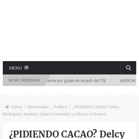
MENU
NOW TRENDING
l se reúne de emergencia por golpe de estado del TSJ
¡RADICALIZA LA 
Home
Nacionales
Política
¿PIDIENDO CACAO? Delcy
Rodríguez: Maduro Quiere Extender La Mano A Obama
¿PIDIENDO CACAO? Delcy