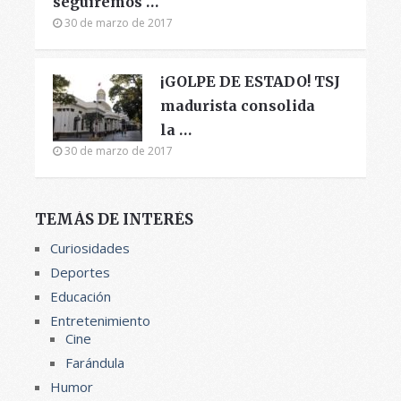
seguiremos …
30 de marzo de 2017
¡GOLPE DE ESTADO! TSJ
madurista consolida
la …
30 de marzo de 2017
TEMÁS DE INTERÉS
Curiosidades
Deportes
Educación
Entretenimiento
Cine
Farándula
Humor