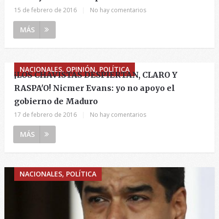
15 de febrero de 2016
|
No hay comentarios
MÁS
NACIONALES, OPINIÓN, POLÍTICA
¡LOS CHAVISTAS DESPIERTAN, CLARO Y
RASPA'O! Nicmer Evans: yo no apoyo el
gobierno de Maduro
17 de febrero de 2016
|
No hay comentarios
MÁS
NACIONALES, POLÍTICA