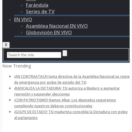
Farándula
Series de TV
EN VIVO
Asamblea Nacional EN VIVO
Globovisión EN VIVO
X
Now Trending
¡AN CONTRAATACA! Junta directiva de la Asamblea Nacional se reúne
de emergencia por golpe de estado del TSJ
¡RADICALIZA LA DICTADURA! TSJ autoriza a Maduro a aumentar
represión y suspender elecciones
¡CON PATRIOTISMO! Ramos Allup: Los diputados seguiremos
cumpliendo nuestros deberes constitucionales
¡GOLPE DE ESTADO! TSJ madurista consolida la Dictadura con golpe
al parlamento