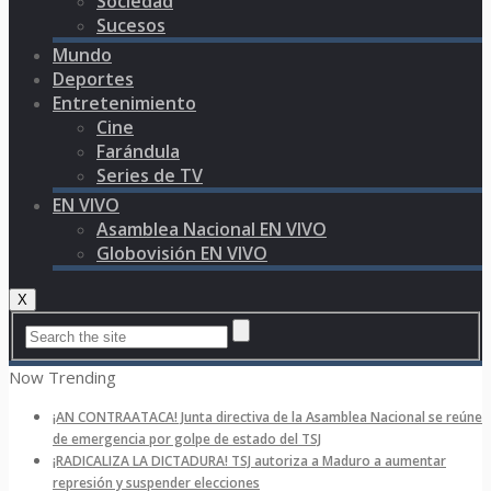
Sociedad
Sucesos
Mundo
Deportes
Entretenimiento
Cine
Farándula
Series de TV
EN VIVO
Asamblea Nacional EN VIVO
Globovisión EN VIVO
X
Now Trending
¡AN CONTRAATACA! Junta directiva de la Asamblea Nacional se reúne
de emergencia por golpe de estado del TSJ
¡RADICALIZA LA DICTADURA! TSJ autoriza a Maduro a aumentar
represión y suspender elecciones