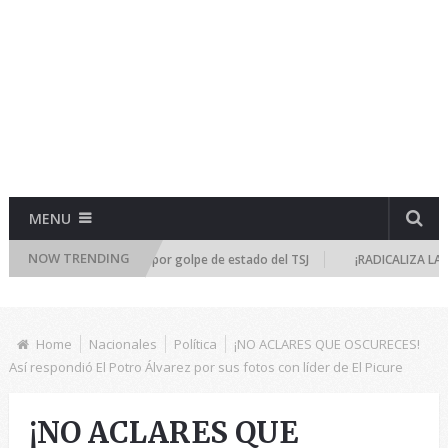
MENU
NOW TRENDING
eúne de emergencia por golpe de estado del TSJ
¡RADICALIZA LA DICTAD
Home
Nacionales
Política
¡NO ACLARES QUE OSCURECES!
Así respondió El Potro Álvarez por sus fotos con líder de El Picure
¡NO ACLARES QUE