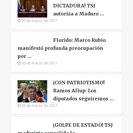
DICTADURA! TSJ
autoriza a Maduro …
30 de marzo de 2017
Florido: Marco Rubio
manifestó profunda preocupación
por …
30 de marzo de 2017
¡CON PATRIOTISMO!
Ramos Allup: Los
diputados seguiremos …
30 de marzo de 2017
¡GOLPE DE ESTADO! TSJ
madurista consolida la …