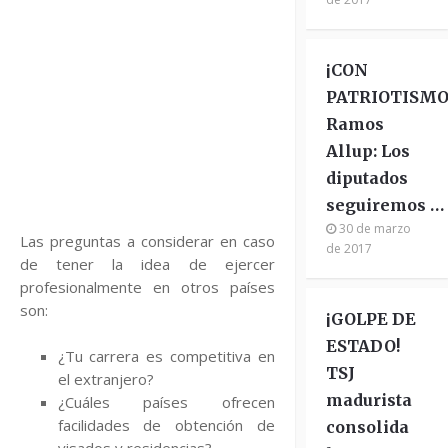
¡CON
PATRIOTISMO
Ramos
Allup: Los
diputados
seguiremos …
30 de marzo
Las preguntas a considerar en caso
de 2017
de tener la idea de ejercer
profesionalmente en otros países
son:
¡GOLPE DE
ESTADO!
¿Tu carrera es competitiva en
TSJ
el extranjero?
madurista
¿Cuáles países ofrecen
facilidades de obtención de
consolida
visados y residencias?