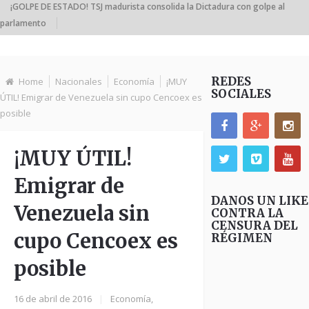
¡GOLPE DE ESTADO! TSJ madurista consolida la Dictadura con golpe al
parlamento
REDES
Home
Nacionales
Economía
¡MUY
SOCIALES
ÚTIL! Emigrar de Venezuela sin cupo Cencoex es
posible
¡MUY ÚTIL!
Emigrar de
DANOS UN LIKE
Venezuela sin
CONTRA LA
CENSURA DEL
cupo Cencoex es
RÉGIMEN
posible
16 de abril de 2016
|
Economía
,