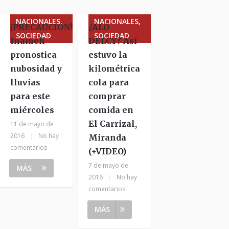
NACIONALES,
NACIONALES,
¡PRECAUCIÓN!
¿ALÓ
SOCIEDAD
SOCIEDAD
Inameh
DELCY? Así
pronostica
estuvo la
nubosidad y
kilométrica
lluvias
cola para
para este
comprar
miércoles
comida en
El Carrizal,
11 de mayo de
2016
|
No hay
Miranda
comentarios
(+VIDEO)
7 de mayo de
MÁS
2016
|
No hay
comentarios
MÁS