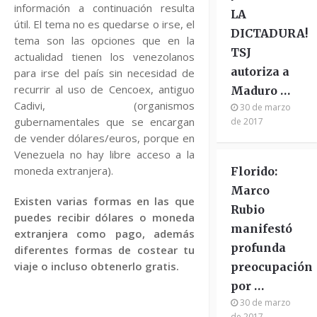
información a continuación resulta
LA
útil. El tema no es quedarse o irse, el
DICTADURA!
tema son las opciones que en la
TSJ
actualidad tienen los venezolanos
autoriza a
para irse del país sin necesidad de
recurrir al uso de Cencoex, antiguo
Maduro …
Cadivi, (organismos
30 de marzo
gubernamentales que se encargan
de 2017
de vender dólares/euros, porque en
Venezuela no hay libre acceso a la
moneda extranjera).
Florido:
Marco
Existen varias formas en las que
Rubio
puedes recibir dólares o moneda
manifestó
extranjera como pago, además
profunda
diferentes formas de costear tu
viaje o incluso obtenerlo gratis.
preocupación
por …
30 de marzo
de 2017