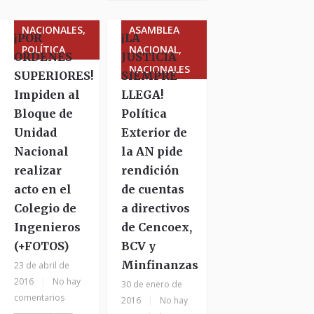
NACIONALES,
ASAMBLEA
¡POR
¡LA
POLÍTICA
NACIONAL,
ORDENES
JUSTICIA
NACIONALES
SUPERIORES!
SIEMPRE
Impiden al
LLEGA!
Bloque de
Política
Unidad
Exterior de
Nacional
la AN pide
realizar
rendición
acto en el
de cuentas
Colegio de
a directivos
Ingenieros
de Cencoex,
(+FOTOS)
BCV y
Minfinanzas
23 de abril de
2016
|
No hay
30 de enero de
comentarios
2016
|
No hay