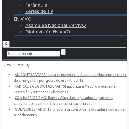
Farándula
Series de TV
EN VIVO
Asamblea Nacional EN VIVO
Globovisión EN VIVO
X
Now Trending
¡AN CONTRAATACA! Junta directiva de la Asamblea Nacional se reúne
de emergencia por golpe de estado del TSJ
¡RADICALIZA LA DICTADURA! TSJ autoriza a Maduro a aumentar
represión y suspender elecciones
¡CON PATRIOTISMO! Ramos Allup: Los diputados seguiremos
cumpliendo nuestros deberes constitucionales
¡GOLPE DE ESTADO! TSJ madurista consolida la Dictadura con golpe
al parlamento