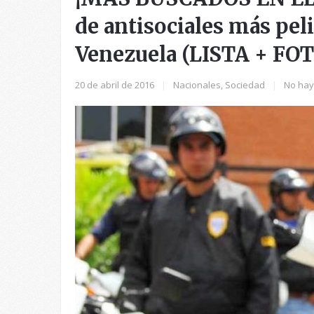
de antisociales más pel
Venezuela (LISTA + FO
20 de abril de 2016
|
Nacionales
,
Sociedad
|
No hay