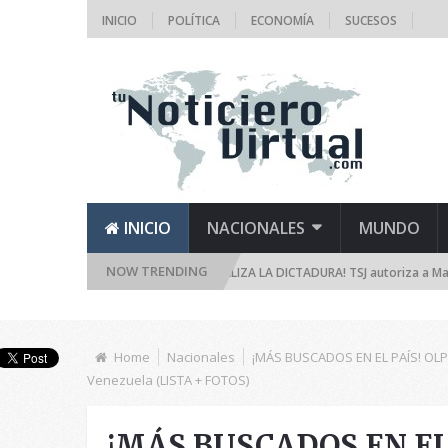
INICIO
POLÍTICA
ECONOMÍA
SUCESOS
INICIO
NACIONALES
MUNDO
NOW TRENDING
¡RADICALIZA LA DICTADURA! TSJ autoriza a Maduro a aumentar r
Home
Nacionales
¡MÁS BUSCADOS EN EL PAÍS! OLP 
Venezuela (LISTA + FOTOS)
¡MÁS BUSCADOS EN EL PA