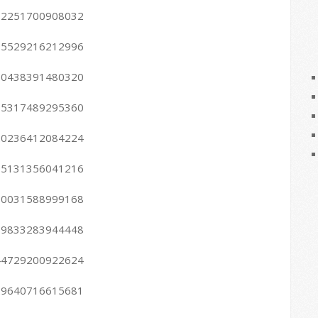
2782251700908032
2765529216212996
2750438391480320
2735317489295360
2720236412084224
2705131356041216
2690031588999168
2659833283944448
2644729200922624
2629640716615681