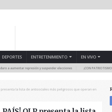
DEPORTES
ENTRETENIMIENTO
EN VIVO
epresión y suspender elecciones
¡CON PATRIOTISMO! Ramos Allup: Los 
presenta la lista de antisociales más peligrosos que operan en
ÍS! OLP presenta la lista