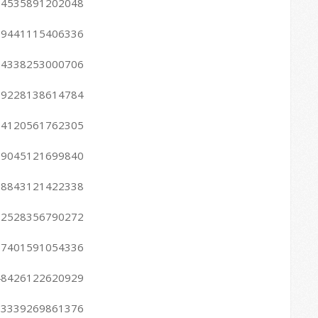
2614535891202048
2599441115406336
2584338253000706
2569228138614784
2554120561762305
2539045121699840
2508843121422338
2492528356790272
2477401591054336
2448426122620929
2433339269861376