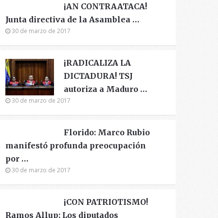
¡AN CONTRAATACA!
Junta directiva de la Asamblea …
30 de marzo de 2017
¡RADICALIZA LA
DICTADURA! TSJ
autoriza a Maduro …
30 de marzo de 2017
Florido: Marco Rubio
manifestó profunda preocupación
por …
30 de marzo de 2017
¡CON PATRIOTISMO!
Ramos Allup: Los diputados