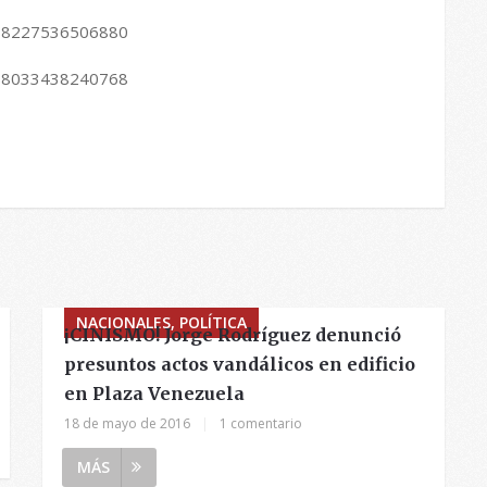
2418227536506880
2388033438240768
NACIONALES, POLÍTICA
¡CINISMO! Jorge Rodríguez denunció
presuntos actos vandálicos en edificio
en Plaza Venezuela
18 de mayo de 2016
|
1 comentario
MÁS